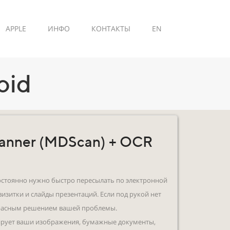
APPLE
ИНФО
КОНТАКТЫ
EN
oid
canner (MDScan) + OCR
постоянно нужно быстро пересылать по электронной
визитки и слайды презентаций. Если под рукой нет
екрасным решением вашей проблемы.
ирует ваши изображения, бумажные документы,