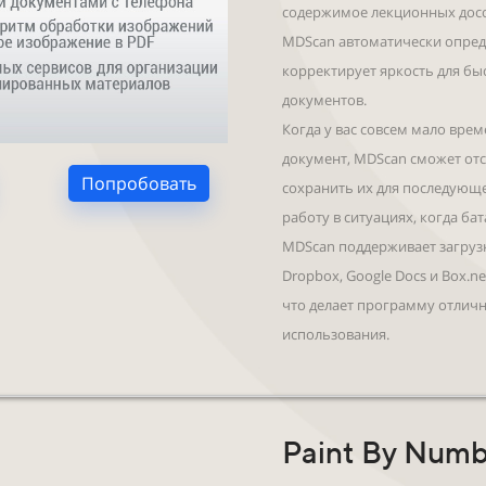
содержимое лекционных досо
MDScan автоматически опред
корректирует яркость для бы
документов.
Когда у вас совсем мало вре
документ, MDScan сможет от
Попробовать
сохранить их для последующе
работу в ситуациях, когда ба
MDScan поддерживает загруз
Dropbox, Google Docs и Box.n
что делает программу отлич
использования.
Paint By Numb